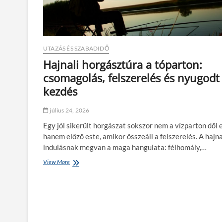
UTAZÁS ÉS SZABADIDŐ
Hajnali horgásztúra a tóparton:
csomagolás, felszerelés és nyugodt
kezdés
július 24, 2026
Egy jól sikerült horgászat sokszor nem a vízparton dől e
hanem előző este, amikor összeáll a felszerelés. A hajna
indulásnak megvan a maga hangulata: félhomály,…
View More
H
a
j
n
a
l
i