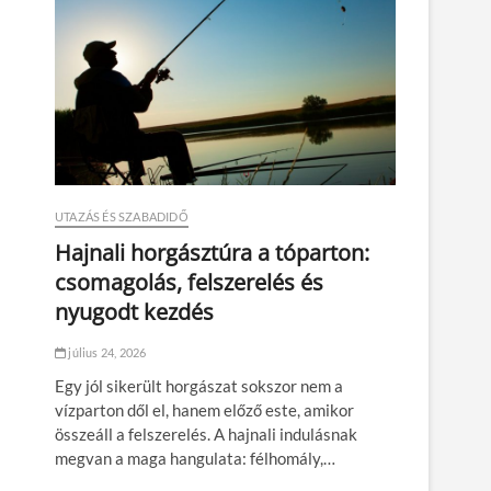
UTAZÁS ÉS SZABADIDŐ
Hajnali horgásztúra a tóparton:
csomagolás, felszerelés és
nyugodt kezdés
július 24, 2026
Egy jól sikerült horgászat sokszor nem a
vízparton dől el, hanem előző este, amikor
összeáll a felszerelés. A hajnali indulásnak
megvan a maga hangulata: félhomály,…