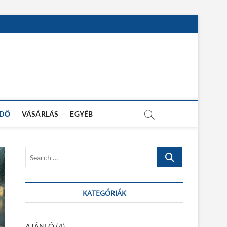
IDŐ
VÁSÁRLÁS
EGYÉB
S
e
a
r
KATEGÓRIÁK
c
h
…
AJÁNLÓ
(4)