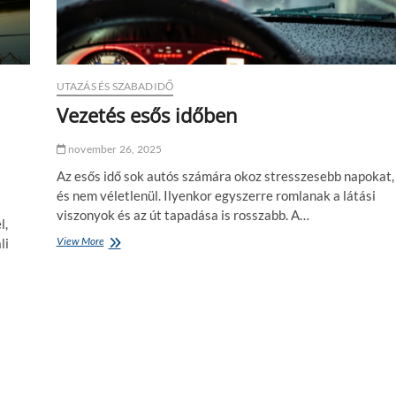
UTAZÁS ÉS SZABADIDŐ
Vezetés esős időben
november 26, 2025
Az esős idő sok autós számára okoz stresszesebb napokat,
és nem véletlenül. Ilyenkor egyszerre romlanak a látási
viszonyok és az út tapadása is rosszabb. A…
l,
View More
V
li
e
z
e
t
é
s
e
s
ő