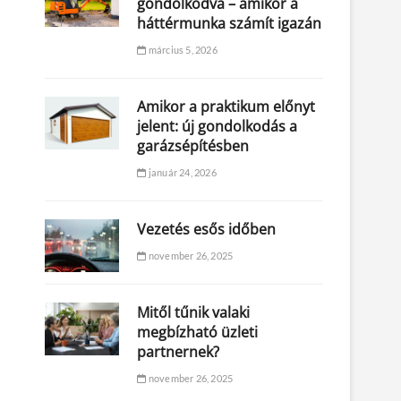
gondolkodva – amikor a
háttérmunka számít igazán
március 5, 2026
Amikor a praktikum előnyt
jelent: új gondolkodás a
garázsépítésben
január 24, 2026
Vezetés esős időben
november 26, 2025
Mitől tűnik valaki
megbízható üzleti
partnernek?
november 26, 2025