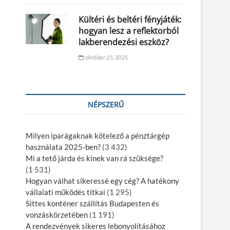
Kültéri és beltéri fényjáték:
hogyan lesz a reflektorból
lakberendezési eszköz?
október 25, 2025
NÉPSZERŰ
Milyen iparágaknak kötelező a pénztárgép
használata 2025-ben?
(3 432)
Mi a tető járda és kinek van rá szüksége?
(1 531)
Hogyan válhat sikeressé egy cég? A hatékony
vállalati működés titkai
(1 295)
Sittes konténer szállítás Budapesten és
vonzáskörzetében
(1 191)
A rendezvények sikeres lebonyolításához