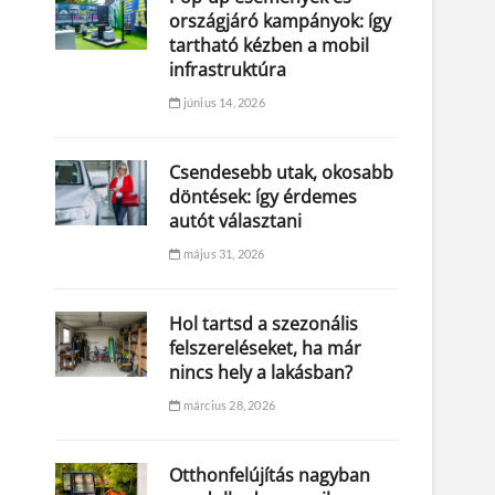
országjáró kampányok: így
tartható kézben a mobil
infrastruktúra
június 14, 2026
Csendesebb utak, okosabb
döntések: így érdemes
autót választani
május 31, 2026
Hol tartsd a szezonális
felszereléseket, ha már
nincs hely a lakásban?
március 28, 2026
Otthonfelújítás nagyban