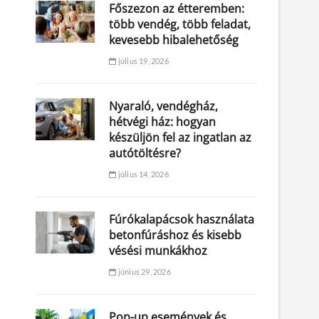
Főszezon az étteremben:
több vendég, több feladat,
kevesebb hibalehetőség
július 19, 2026
Nyaraló, vendégház,
hétvégi ház: hogyan
készüljön fel az ingatlan az
autótöltésre?
július 14, 2026
Fúrókalapácsok használata
betonfúráshoz és kisebb
vésési munkákhoz
június 29, 2026
Pop-up események és