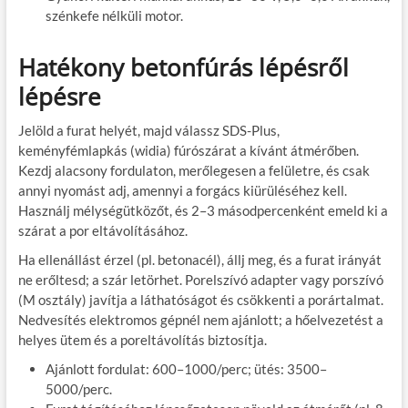
szénkefe nélküli motor.
Hatékony betonfúrás lépésről
lépésre
Jelöld a furat helyét, majd válassz SDS-Plus,
keményfémlapkás (widia) fúrószárat a kívánt átmérőben.
Kezdj alacsony fordulaton, merőlegesen a felületre, és csak
annyi nyomást adj, amennyi a forgács kiürüléséhez kell.
Használj mélységütközőt, és 2–3 másodpercenként emeld ki a
szárat a por eltávolításához.
Ha ellenállást érzel (pl. betonacél), állj meg, és a furat irányát
ne erőltesd; a szár letörhet. Porelszívó adapter vagy porszívó
(M osztály) javítja a láthatóságot és csökkenti a porártalmat.
Nedvesítés elektromos gépnél nem ajánlott; a hőelvezetést a
helyes ütem és a poreltávolítás biztosítja.
Ajánlott fordulat: 600–1000/perc; ütés: 3500–
5000/perc.