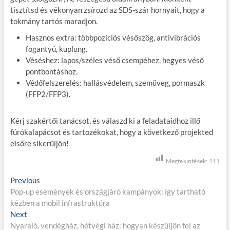
tisztítsd és vékonyan zsírozd az SDS-szár hornyait, hogy a
tokmány tartós maradjon.
Hasznos extra: többpozíciós vésőszög, antivibrációs
fogantyú, kuplung.
Véséshez: lapos/széles véső csempéhez, hegyes véső
pontbontáshoz.
Védőfelszerelés: hallásvédelem, szemüveg, pormaszk
(FFP2/FFP3).
Kérj szakértői tanácsot, és válaszd ki a feladataidhoz illő
fúrókalapácsot és tartozékokat, hogy a következő projekted
elsőre sikerüljön!
Megtekintések:
111
B
Previous
P
Pop-up események és országjáró kampányok: így tartható
r
e
kézben a mobil infrastruktúra
e
j
Next
N
v
Nyaraló, vendégház, hétvégi ház: hogyan készüljön fel az
e
i