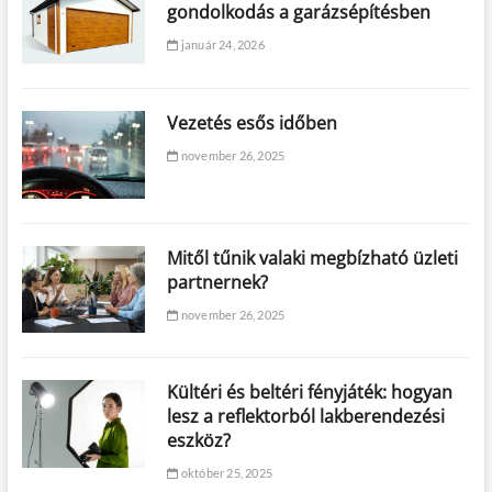
gondolkodás a garázsépítésben
január 24, 2026
Vezetés esős időben
november 26, 2025
Mitől tűnik valaki megbízható üzleti
partnernek?
november 26, 2025
Kültéri és beltéri fényjáték: hogyan
lesz a reflektorból lakberendezési
eszköz?
október 25, 2025