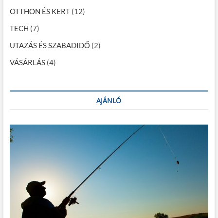
ó
OTTHON ÉS KERT
(12)
TECH
(7)
UTAZÁS ÉS SZABADIDŐ
(2)
VÁSÁRLÁS
(4)
AJÁNLÓ