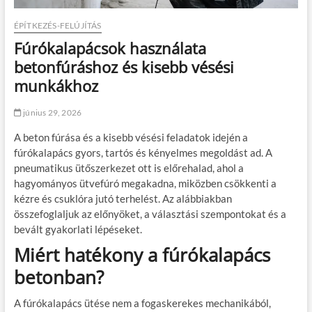
ÉPÍTKEZÉS-FELÚJÍTÁS
Fúrókalapácsok használata
betonfúráshoz és kisebb vésési
munkákhoz
június 29, 2026
A beton fúrása és a kisebb vésési feladatok idején a
fúrókalapács gyors, tartós és kényelmes megoldást ad. A
pneumatikus ütőszerkezet ott is előrehalad, ahol a
hagyományos ütvefúró megakadna, miközben csökkenti a
kézre és csuklóra jutó terhelést. Az alábbiakban
összefoglaljuk az előnyöket, a választási szempontokat és a
bevált gyakorlati lépéseket.
Miért hatékony a fúrókalapács
betonban?
A fúrókalapács ütése nem a fogaskerekes mechanikából,