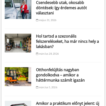
Csendesebb utak, okosabb
döntések: így érdemes autót
választani
május 31, 2026
Hol tartsd a szezonális
felszereléseket, ha már nincs hely a
lakásban?
március 28, 2026
Otthonfelújítás nagyban
gondolkodva – amikor a
háttérmunka számít igazán
március 5, 2026
Amikor a praktikum előnyt jelent: új