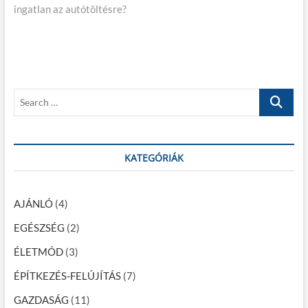
e
ingatlan az autótöltésre?
x
o
g
t
u
p
s
y
o
p
z
s
o
é
t
s
S
:
t
s
e
:
a
n
r
a
c
KATEGÓRIÁK
h
v
…
i
AJÁNLÓ
(4)
g
EGÉSZSÉG
(2)
á
ÉLETMÓD
(3)
c
ÉPÍTKEZÉS-FELÚJÍTÁS
(7)
i
GAZDASÁG
(11)