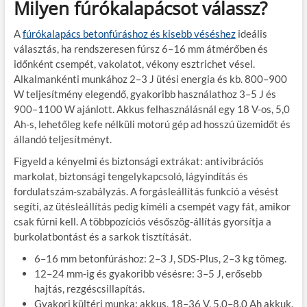
Milyen fúrókalapácsot válassz?
A
fúrókalapács betonfúráshoz és kisebb véséshez
ideális
választás, ha rendszeresen fúrsz 6–16 mm átmérőben és
időnként csempét, vakolatot, vékony esztrichet vésel.
Alkalmankénti munkához 2–3 J ütési energia és kb. 800–900
W teljesítmény elegendő, gyakoribb használathoz 3–5 J és
900–1100 W ajánlott. Akkus felhasználásnál egy 18 V-os, 5,0
Ah-s, lehetőleg kefe nélküli motorú gép ad hosszú üzemidőt és
állandó teljesítményt.
Figyeld a kényelmi és biztonsági extrákat: antivibrációs
markolat, biztonsági tengelykapcsoló, lágyindítás és
fordulatszám-szabályzás. A forgásleállítás funkció a vésést
segíti, az ütésleállítás pedig kíméli a csempét vagy fát, amikor
csak fúrni kell. A többpozíciós vésőszög-állítás gyorsítja a
burkolatbontást és a sarkok tisztítását.
6–16 mm betonfúráshoz: 2–3 J, SDS-Plus, 2–3 kg tömeg.
12–24 mm-ig és gyakoribb vésésre: 3–5 J, erősebb
hajtás, rezgéscsillapítás.
Gyakori kültéri munka: akkus, 18–36 V, 5,0–8,0 Ah akkuk,