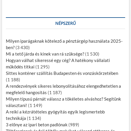
NÉPSZERŰ
Milyen iparágaknak kötelező a pénztárgép használata 2025-
ben?
(3 430)
Mi a tető járda és kinek van rá szüksége?
(1 530)
Hogyan válhat sikeressé egy cég? A hatékony vállalati
működés titkai
(1 295)
Sittes konténer szállítás Budapesten és vonzáskörzetében
(1 188)
A rendezvények sikeres lebonyolításához elengedhetetlen a
megfelelő hangosítás
(1 187)
Milyen típusú párnát válassz a tökéletes alváshoz? Segítünk
választani!
(1 149)
A reiki a kézrátételes gyógyítás egyik legismertebb
technikája
(1 134)
3 előnye az ipari beton padlónak
(989)