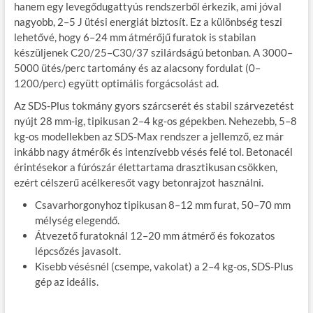
hanem egy levegődugattyús rendszerből érkezik, ami jóval
nagyobb, 2–5 J ütési energiát biztosít. Ez a különbség teszi
lehetővé, hogy 6–24 mm átmérőjű furatok is stabilan
készüljenek C20/25–C30/37 szilárdságú betonban. A 3000–
5000 ütés/perc tartomány és az alacsony fordulat (0–
1200/perc) együtt optimális forgácsolást ad.
Az SDS-Plus tokmány gyors szárcserét és stabil szárvezetést
nyújt 28 mm-ig, tipikusan 2–4 kg-os gépekben. Nehezebb, 5–8
kg-os modellekben az SDS-Max rendszer a jellemző, ez már
inkább nagy átmérők és intenzívebb vésés felé tol. Betonacél
érintésekor a fúrószár élettartama drasztikusan csökken,
ezért célszerű acélkeresőt vagy betonrajzot használni.
Csavarhorgonyhoz tipikusan 8–12 mm furat, 50–70 mm
mélység elegendő.
Átvezető furatoknál 12–20 mm átmérő és fokozatos
lépcsőzés javasolt.
Kisebb vésésnél (csempe, vakolat) a 2–4 kg-os, SDS-Plus
gép az ideális.