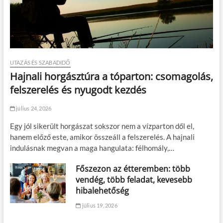
UTAZÁS ÉS SZABADIDŐ
Hajnali horgásztúra a tóparton: csomagolás,
felszerelés és nyugodt kezdés
július 24, 2026
Egy jól sikerült horgászat sokszor nem a vízparton dől el,
hanem előző este, amikor összeáll a felszerelés. A hajnali
indulásnak megvan a maga hangulata: félhomály,…
Főszezon az étteremben: több
vendég, több feladat, kevesebb
hibalehetőség
július 19, 2026