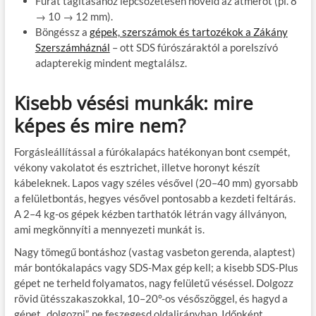
Furat tágításához lépcsőzetesen növeld az átmérőt (pl. 8
→ 10 → 12 mm).
Böngéssz a
gépek, szerszámok és tartozékok a Zákány
Szerszámháznál
– ott SDS fúrószáraktól a porelszívó
adapterekig mindent megtalálsz.
Kisebb vésési munkák: mire
képes és mire nem?
Forgásleállítással a fúrókalapács hatékonyan bont csempét,
vékony vakolatot és esztrichet, illetve horonyt készít
kábeleknek. Lapos vagy széles vésővel (20–40 mm) gyorsabb
a felületbontás, hegyes vésővel pontosabb a kezdeti feltárás.
A 2–4 kg-os gépek kézben tarthatók létrán vagy állványon,
ami megkönnyíti a mennyezeti munkát is.
Nagy tömegű bontáshoz (vastag vasbeton gerenda, alaptest)
már bontókalapács vagy SDS-Max gép kell; a kisebb SDS-Plus
gépet ne terheld folyamatos, nagy felületű véséssel. Dolgozz
rövid ütésszakaszokkal, 10–20°-os vésőszöggel, és hagyd a
gépet „dolgozni”, ne feszegesd oldalirányban. Időnként