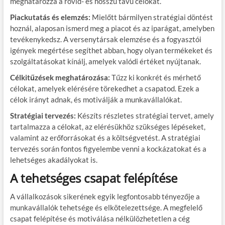
meghatározza a rövid- és hosszú távú célokat.
Piackutatás és elemzés:
Mielőtt bármilyen stratégiai döntést
hoznál, alaposan ismerd meg a piacot és az iparágat, amelyben
tevékenykedsz. A versenytársak elemzése és a fogyasztói
igények megértése segíthet abban, hogy olyan termékeket és
szolgáltatásokat kínálj, amelyek valódi értéket nyújtanak.
Célkitűzések meghatározása:
Tűzz ki konkrét és mérhető
célokat, amelyek elérésére törekedhet a csapatod. Ezek a
célok irányt adnak, és motiválják a munkavállalókat.
Stratégiai tervezés:
Készíts részletes stratégiai tervet, amely
tartalmazza a célokat, az elérésükhöz szükséges lépéseket,
valamint az erőforrásokat és a költségvetést. A stratégiai
tervezés során fontos figyelembe venni a kockázatokat és a
lehetséges akadályokat is.
A tehetséges csapat felépítése
A vállalkozások sikerének egyik legfontosabb tényezője a
munkavállalók tehetsége és elkötelezettsége. A megfelelő
csapat felépítése és motiválása nélkülözhetetlen a cég