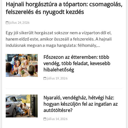
Hajnali horgásztúra a tóparton: csomagolás,
felszerelés és nyugodt kezdés
július 24, 2026
Egy jól sikerült horgászat sokszor nem a vízparton dől el,
hanem előző este, amikor összeáll a felszerelés. A hajnali
indulásnak megvan a maga hangulata: félhomály,…
Főszezon az étteremben: több
vendég, több feladat, kevesebb
hibalehetőség
július 19, 2026
Nyaraló, vendégház, hétvégi ház:
hogyan készüljön fel az ingatlan az
autótöltésre?
július 14, 2026