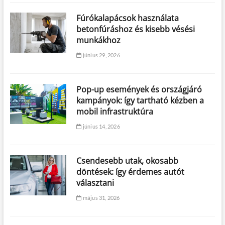
Fúrókalapácsok használata
betonfúráshoz és kisebb vésési
munkákhoz
június 29, 2026
Pop-up események és országjáró
kampányok: így tartható kézben a
mobil infrastruktúra
június 14, 2026
Csendesebb utak, okosabb
döntések: így érdemes autót
választani
május 31, 2026