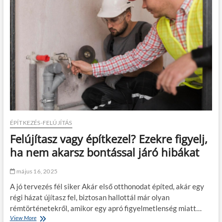
e
e
s
n
z
i
a
p
r
a
e
r
f
á
l
g
e
a
k
k
t
n
o
a
r
k
b
k
ÉPÍTKEZÉS-FELÚJÍTÁS
ó
ö
Felújítasz vagy építkezel? Ezekre figyelj,
l
t
l
e
ha nem akarsz bontással járó hibákat
a
l
k
e
május 16, 2025
b
z
e
ő
A jó tervezés fél siker Akár első otthonodat építed, akár egy
r
a
régi házat újítasz fel, biztosan hallottál már olyan
e
p
rémtörténetekről, amikor egy apró figyelmetlenség miatt…
n
é
d
View More
F
n