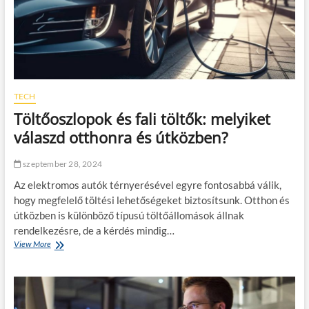
y
k
e
ö
k
r
s
n
i
y
k
e
e
z
r
TECH
e
e
t
Töltőoszlopok és fali töltők: melyiket
s
v
l
válaszd otthonra és útközben?
é
e
d
b
e
szeptember 28, 2024
o
l
n
m
Az elektromos autók térnyerésével egyre fontosabbá válik,
y
i
hogy megfelelő töltési lehetőségeket biztosítsunk. Otthon és
o
s
útközben is különböző típusú töltőállomások állnak
l
z
í
rendelkezésre, de a kérdés mindig…
a
t
View More
T
k
á
ö
é
s
l
r
á
t
t
h
ő
ő
o
o
s