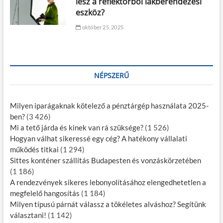
lesz a reflektorból lakberendezési
eszköz?
október 25, 2025
NÉPSZERŰ
Milyen iparágaknak kötelező a pénztárgép használata 2025-
ben?
(3 426)
Mi a tető járda és kinek van rá szüksége?
(1 526)
Hogyan válhat sikeressé egy cég? A hatékony vállalati
működés titkai
(1 294)
Sittes konténer szállítás Budapesten és vonzáskörzetében
(1 186)
A rendezvények sikeres lebonyolításához elengedhetetlen a
megfelelő hangosítás
(1 184)
Milyen típusú párnát válassz a tökéletes alváshoz? Segítünk
választani!
(1 142)