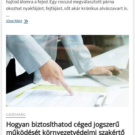
hajtod álomra a fejed. Egy rosszul megválasztott párna
e
?
okozhat nyakfájást, fejfájást, sőt akár krónikus alvászavart is.
k
r
…
e
View More
M
f
i
i
l
g
y
y
e
e
n
l
t
j
í
,
p
h
u
a
s
n
ú
e
p
m
á
a
r
k
n
a
á
r
t
GAZDASÁG
s
v
Hogyan biztosíthatod céged jogszerű
z
á
b
l
működését környezetvédelmi szakértő
o
a