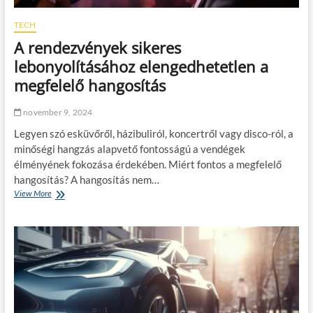
g
t
í
o
TECH
t
d
ü
A rendezvények sikeres
c
n
é
lebonyolításához elengedhetetlen a
k
g
v
megfelelő hangosítás
e
á
d
l
j
november 9, 2024
a
o
s
Legyen szó esküvőről, házibuliról, koncertről vagy disco-ról, a
g
z
s
minőségi hangzás alapvető fontosságú a vendégek
t
z
élményének fokozása érdekében. Miért fontos a megfelelő
a
e
n
hangosítás? A hangosítás nem…
r
i
View More
A
ű
!
r
m
e
ű
n
k
d
ö
e
d
z
é
v
s
é
é
n
t