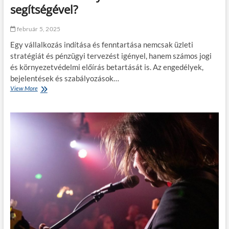
segítségével?
n
s
t
s
á
z
február 5, 2025
s
a
s
Egy vállalkozás indítása és fenntartása nemcsak üzleti
t
a
ö
stratégiát és pénzügyi tervezést igényel, hanem számos jogi
l
k
és környezetvédelmi előírás betartását is. Az engedélyek,
j
é
bejelentések és szabályozások…
á
l
View More
H
r
e
o
ó
t
g
h
e
y
i
s
a
b
a
n
á
l
b
k
v
i
a
á
z
t
s
t
h
o
o
s
z
í
?
t
S
h
e
a