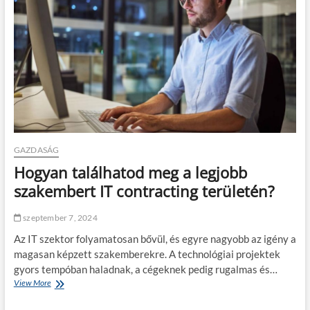
z
s
e
e
z
g
l
l
í
e
o
t
n
p
s
g
o
é
e
k
g
d
é
é
h
s
v
e
f
e
t
a
l
e
l
?
GAZDASÁG
t
i
Hogyan találhatod meg a legjobb
l
t
e
ö
szakembert IT contracting területén?
n
l
a
t
szeptember 7, 2024
m
ő
e
k
Az IT szektor folyamatosan bővül, és egyre nagyobb az igény a
g
:
magasan képzett szakemberekre. A technológiai projektek
f
m
gyors tempóban haladnak, a cégeknek pedig rugalmas és…
e
e
l
View More
H
l
e
o
y
l
g
i