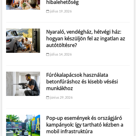
hibalehetőség
július 19, 2026
Nyaraló, vendégház, hétvégi ház:
hogyan készüljön fel az ingatlan az
autótöltésre?
július 14, 2026
Fúrókalapácsok használata
betonfúráshoz és kisebb vésési
munkákhoz
június 29, 2026
Pop-up események és országjáró
kampányok: így tartható kézben a
mobil infrastruktúra