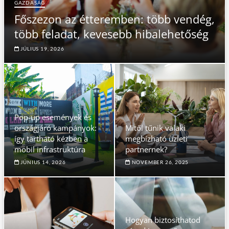
GAZDASÁG
Főszezon az étteremben: több vendég,
több feladat, kevesebb hibalehetőség
JÚLIUS 19, 2026
Pop-up események és
országjáró kampányok:
Mitől tűnik valaki
így tartható kézben a
megbízható üzleti
mobil infrastruktúra
partnernek?
JÚNIUS 14, 2026
NOVEMBER 26, 2025
Hogyan biztosíthatod