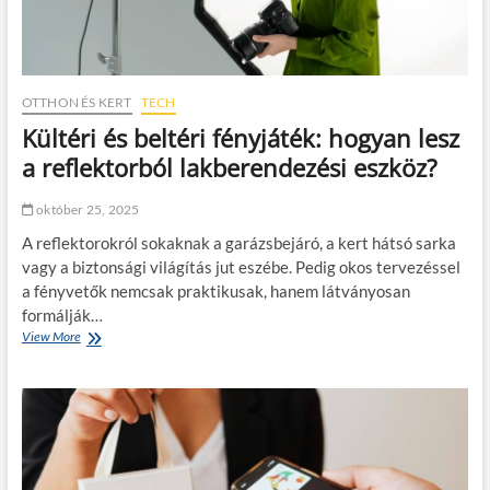
a
k
i
m
e
OTTHON ÉS KERT
TECH
g
Kültéri és beltéri fényjáték: hogyan lesz
b
í
a reflektorból lakberendezési eszköz?
z
h
október 25, 2025
a
t
A reflektorokról sokaknak a garázsbejáró, a kert hátsó sarka
ó
vagy a biztonsági világítás jut eszébe. Pedig okos tervezéssel
ü
a fényvetők nemcsak praktikusak, hanem látványosan
z
l
formálják…
e
View More
K
t
ü
i
l
p
t
a
é
r
r
t
i
n
é