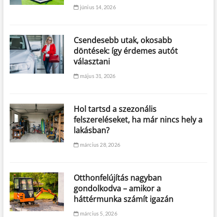
június 14, 2026
Csendesebb utak, okosabb
döntések: így érdemes autót
választani
május 31, 2026
Hol tartsd a szezonális
felszereléseket, ha már nincs hely a
lakásban?
március 28, 2026
Otthonfelújítás nagyban
gondolkodva – amikor a
háttérmunka számít igazán
március 5, 2026