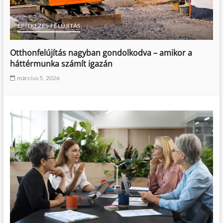
ÉPÍTKEZÉS-FELÚJÍTÁS
Otthonfelújítás nagyban gondolkodva – amikor a
háttérmunka számít igazán
március 5, 2026