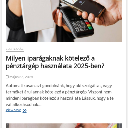
e
s
r
b
n
e
e
l
k
t
?
é
r
i
f
é
GAZDASÁG
n
Milyen iparágaknak kötelező a
y
j
pénztárgép használata 2025-ben?
á
t
május 26, 2025
é
k
Automatikusan azt gondolnánk, hogy aki szolgáltat, vagy
:
terméket árul annak kötelező a pénztárgép. Viszont nem
h
minden iparágban kötelező a használata Lássuk, hogy a te
o
g
vállalkozásodnak…
y
View More
M
a
i
n
l
l
y