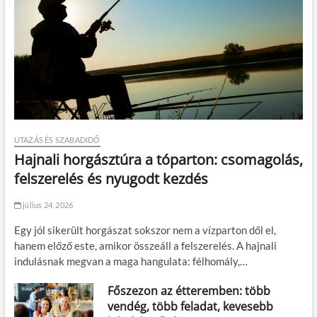
!
UTAZÁS ÉS SZABADIDŐ
Hajnali horgásztúra a tóparton: csomagolás,
felszerelés és nyugodt kezdés
július 24, 2026
Egy jól sikerült horgászat sokszor nem a vízparton dől el,
hanem előző este, amikor összeáll a felszerelés. A hajnali
indulásnak megvan a maga hangulata: félhomály,…
Főszezon az étteremben: több
vendég, több feladat, kevesebb