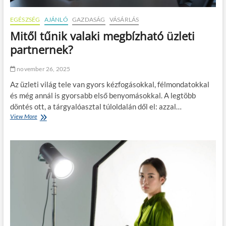
EGÉSZSÉG
AJÁNLÓ
GAZDASÁG
VÁSÁRLÁS
Mitől tűnik valaki megbízható üzleti
partnernek?
november 26, 2025
Az üzleti világ tele van gyors kézfogásokkal, félmondatokkal
és még annál is gyorsabb első benyomásokkal. A legtöbb
döntés ott, a tárgyalóasztal túloldalán dől el: azzal…
View More
M
i
t
ő
l
t
ű
n
i
k
v
a
l