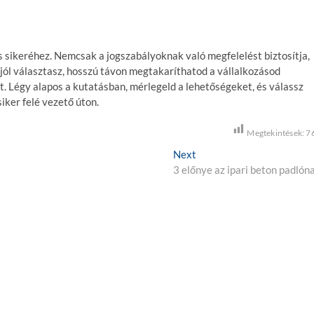
s sikeréhez. Nemcsak a jogszabályoknak való megfelelést biztosítja,
 jól választasz, hosszú távon megtakaríthatod a vállalkozásod
. Légy alapos a kutatásban, mérlegeld a lehetőségeket, és válassz
iker felé vezető úton.
Megtekintések:
7
Next
N
3 előnye az ipari beton padlón
e
x
t
p
o
s
t
: