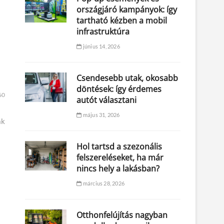
országjáró kampányok: így
tartható kézben a mobil
infrastruktúra
június 14, 2026
Csendesebb utak, okosabb
döntések: így érdemes
60
autót választani
május 31, 2026
ak
Hol tartsd a szezonális
felszereléseket, ha már
nincs hely a lakásban?
március 28, 2026
Otthonfelújítás nagyban