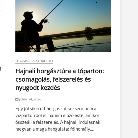
,
UTAZÁS ÉS SZABADIDŐ
i
Hajnali horgásztúra a tóparton:
csomagolás, felszerelés és
nyugodt kezdés
július 24, 2026
Egy jól sikerült horgászat sokszor nem a
vízparton dől el, hanem előző este, amikor
összeáll a felszerelés. A hajnali indulásnak
megvan a maga hangulata: félhomály,…