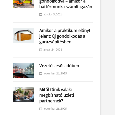
gondolkodva – amikor a
háttérmunka számít igazán
március 5, 2026
Amikor a praktikum előnyt
jelent: új gondolkodás a
garázsépítésben
január 24, 2026
Vezetés esős időben
november 26, 2025
Mitől tűnik valaki
megbízható üzleti
partnernek?
november 26, 2025