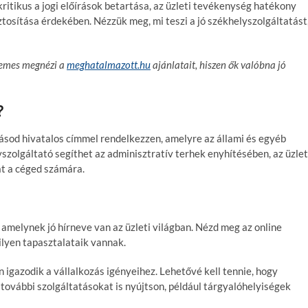
ritikus a jogi előírások betartása, az üzleti tevékenység hatékony
tosítása érdekében. Nézzük meg, mi teszi a jó székhelyszolgáltatást
demes megnézi a
meghatalmazott.hu
ajánlatait, hiszen ők valóbna jó
?
zásod hivatalos címmel rendelkezzen, amelyre az állami és egyéb
szolgáltató segíthet az adminisztratív terhek enyhítésében, az üzlet
at a céged számára.
 amelynek jó hírneve van az üzleti világban. Nézd meg az online
lyen tapasztalataik vannak.
igazodik a vállalkozás igényeihez. Lehetővé kell tennie, hogy
 további szolgáltatásokat is nyújtson, például tárgyalóhelyiségek