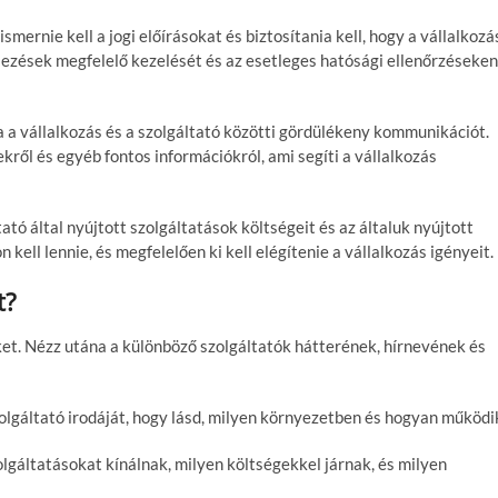
smernie kell a jogi előírásokat és biztosítania kell, hogy a vállalkozá
elezések megfelelő kezelését és az esetleges hatósági ellenőrzéseken
a a vállalkozás és a szolgáltató közötti gördülékeny kommunikációt.
ről és egyéb fontos információkról, ami segíti a vállalkozás
tó által nyújtott szolgáltatások költségeit és az általuk nyújtott
 kell lennie, és megfelelően ki kell elégítenie a vállalkozás igényeit.
t?
et. Nézz utána a különböző szolgáltatók hátterének, hírnevének és
olgáltató irodáját, hogy lásd, milyen környezetben és hogyan működi
olgáltatásokat kínálnak, milyen költségekkel járnak, és milyen