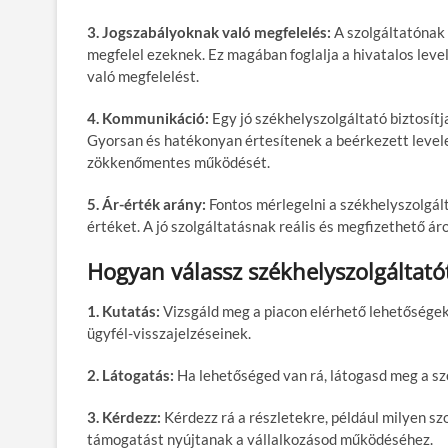
3. Jogszabályoknak való megfelelés:
A szolgáltatónak i
megfelel ezeknek. Ez magában foglalja a hivatalos lev
való megfelelést.
4. Kommunikáció:
Egy jó székhelyszolgáltató biztosítj
Gyorsan és hatékonyan értesítenek a beérkezett levelek
zökkenőmentes működését.
5. Ár-érték arány:
Fontos mérlegelni a székhelyszolgálta
értéket. A jó szolgáltatásnak reális és megfizethető áron
Hogyan válassz székhelyszolgáltató
1. Kutatás:
Vizsgáld meg a piacon elérhető lehetőségek
ügyfél-visszajelzéseinek.
2. Látogatás:
Ha lehetőséged van rá, látogasd meg a sz
3. Kérdezz:
Kérdezz rá a részletekre, például milyen sz
támogatást nyújtanak a vállalkozásod működéséhez.