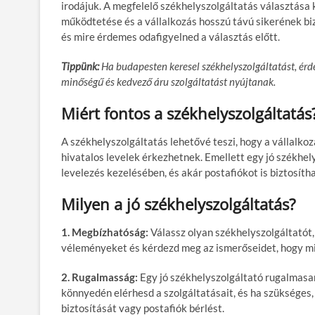
irodájuk. A megfelelő székhelyszolgáltatás választása k
működtetése és a vállalkozás hosszú távú sikerének biz
és mire érdemes odafigyelned a választás előtt.
Tippünk:
Ha budapesten keresel székhelyszolgáltatást, ér
minőségű és kedvező áru szolgáltatást nyújtanak.
Miért fontos a székhelyszolgáltatás
A székhelyszolgáltatás lehetővé teszi, hogy a vállalko
hivatalos levelek érkezhetnek. Emellett egy jó székhely
levelezés kezelésében, és akár postafiókot is biztosíth
Milyen a jó székhelyszolgáltatás?
1. Megbízhatóság:
Válassz olyan székhelyszolgáltatót,
véleményeket és kérdezd meg az ismerőseidet, hogy mi
2. Rugalmasság:
Egy jó székhelyszolgáltató rugalmasan 
könnyedén elérhesd a szolgáltatásait, és ha szükséges,
biztosítását vagy postafiók bérlést.