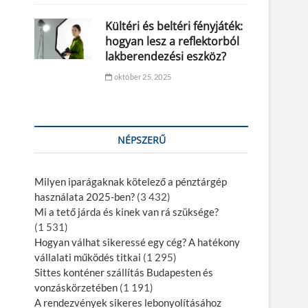
Kültéri és beltéri fényjáték:
hogyan lesz a reflektorból
lakberendezési eszköz?
október 25, 2025
NÉPSZERŰ
Milyen iparágaknak kötelező a pénztárgép
használata 2025-ben?
(3 432)
Mi a tető járda és kinek van rá szüksége?
(1 531)
Hogyan válhat sikeressé egy cég? A hatékony
vállalati működés titkai
(1 295)
Sittes konténer szállítás Budapesten és
vonzáskörzetében
(1 191)
A rendezvények sikeres lebonyolításához