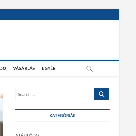
IDŐ
VÁSÁRLÁS
EGYÉB
S
e
a
r
KATEGÓRIÁK
c
h
…
AJÁNLÓ
(4)