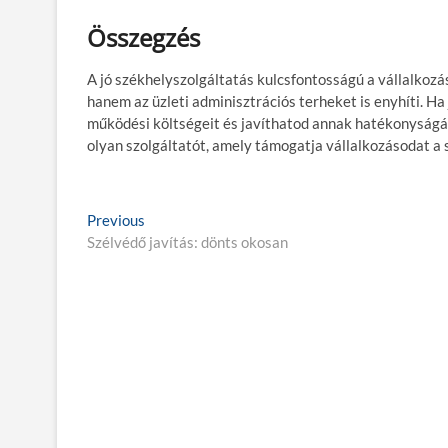
Összegzés
A jó székhelyszolgáltatás kulcsfontosságú a vállalkozá
hanem az üzleti adminisztrációs terheket is enyhíti. Ha
működési költségeit és javíthatod annak hatékonyságát
olyan szolgáltatót, amely támogatja vállalkozásodat a s
B
Previous
P
Szélvédő javítás: dönts okosan
r
e
e
j
v
i
e
o
g
u
s
y
p
z
o
s