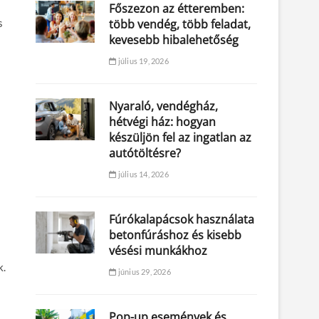
Főszezon az étteremben:
s
több vendég, több feladat,
kevesebb hibalehetőség
július 19, 2026
Nyaraló, vendégház,
hétvégi ház: hogyan
készüljön fel az ingatlan az
autótöltésre?
július 14, 2026
Fúrókalapácsok használata
betonfúráshoz és kisebb
vésési munkákhoz
k.
június 29, 2026
Pop-up események és