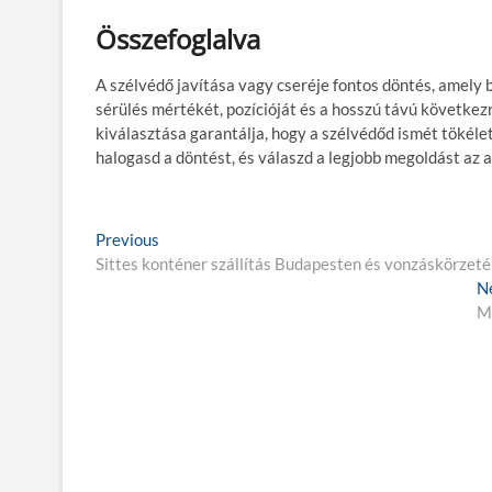
Összefoglalva
A szélvédő javítása vagy cseréje fontos döntés, amely 
sérülés mértékét, pozícióját és a hosszú távú követke
kiválasztása garantálja, hogy a szélvédőd ismét tökélet
halogasd a döntést, és válaszd a legjobb megoldást az 
B
Previous
P
Sittes konténer szállítás Budapesten és vonzáskörzet
r
e
e
N
j
v
Mi
i
e
o
g
u
s
y
p
z
o
é
s