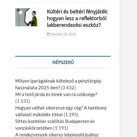
Kültéri és beltéri fényjáték:
hogyan lesz a reflektorból
lakberendezési eszköz?
október 25, 2025
NÉPSZERŰ
Milyen iparágaknak kötelező a pénztárgép
használata 2025-ben?
(3 432)
Mi a tető járda és kinek van rá szüksége?
(1 531)
Hogyan válhat sikeressé egy cég? A hatékony
vállalati működés titkai
(1 295)
Sittes konténer szállítás Budapesten és
vonzáskörzetében
(1 191)
A rendezvények sikeres lebonyolításához