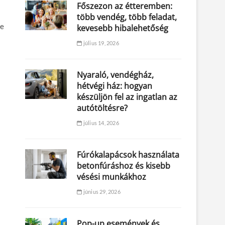
Főszezon az étteremben:
több vendég, több feladat,
re
kevesebb hibalehetőség
július 19, 2026
Nyaraló, vendégház,
hétvégi ház: hogyan
készüljön fel az ingatlan az
autótöltésre?
július 14, 2026
Fúrókalapácsok használata
betonfúráshoz és kisebb
vésési munkákhoz
június 29, 2026
Pop-up események és