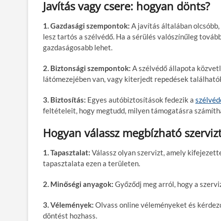
Javítás vagy csere: hogyan dönts?
1. Gazdasági szempontok:
A javítás általában olcsóbb,
lesz tartós a szélvédő. Ha a sérülés valószínűleg tovább
gazdaságosabb lehet.
2. Biztonsági szempontok:
A szélvédő állapota közvetl
látómezejében van, vagy kiterjedt repedések található
3. Biztosítás:
Egyes autóbiztosítások fedezik a
szélvéd
feltételeit, hogy megtudd, milyen támogatásra számíth
Hogyan válassz megbízható szerviz
1. Tapasztalat:
Válassz olyan szervizt, amely kifejezett
tapasztalata ezen a területen.
2. Minőségi anyagok:
Győződj meg arról, hogy a szervi
3. Vélemények:
Olvass online véleményeket és kérdezd
döntést hozhass.