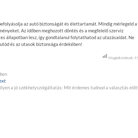
befolyásolja az autó biztonságát és élettartamát. Mindig mérlegeld a
zményeket. Az időben meghozott döntés és a megfelelő szerviz
es állapotban lesz, így gondtalanul folytathatod az utazásaidat. Ne
autód és az utasok biztonsága érdekében!
Megtekintések:
5
ében
ext
N
lyen a jó székhelyszolgáltatás: Mit érdemes tudnod a választás előt
e
x
t
p
o
s
t
: