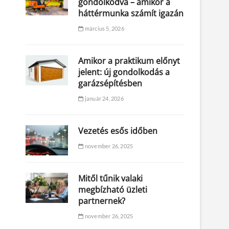
gondolkodva – amikor a
háttérmunka számít igazán
március 5, 2026
Amikor a praktikum előnyt
jelent: új gondolkodás a
garázsépítésben
január 24, 2026
Vezetés esős időben
november 26, 2025
Mitől tűnik valaki
megbízható üzleti
partnernek?
november 26, 2025