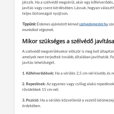
játszik. Ha a szélvédő megsérül, akár egy kőfelverődés,
javítás vagy csere kérdésében. Lássuk, hogyan választh
teljes biztonságot nyújtson.
Tippünk:
Érdemes ajánlatott kérned
szelvedomester.hu
sza
munkákat végeznek.
Mikor szükséges a szélvédő javítás
A szélvédő megsérülésekor először is meg kell állapíta
amelyek nem terjedtek tovább, általában javíthatók. Fo
javítás lehetőségét.
1. Kőfelverődések:
Ha a sérülés 2,5 cm-nél kisebb, és 
2. Repedések:
Az egyenes vagy csillag alakú repedések
rövidebbek 15 cm-nél.
3. Pozíció:
Ha a sérülés közvetlenül a vezető látómezejé
érdekében.