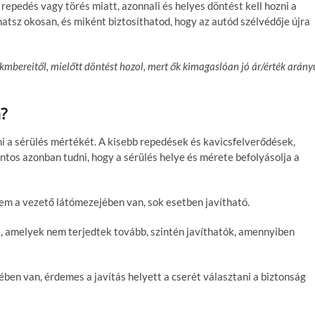
 repedés vagy törés miatt, azonnali és helyes döntést kell hozni a
atsz okosan, és miként biztosíthatod, hogy az autód szélvédője újra
kmbereitől, mielőtt döntést hozol, mert ők kimagaslóan jó ár/érték arány
a?
ni a sérülés mértékét. A kisebb repedések és kavicsfelverődések,
ntos azonban tudni, hogy a sérülés helye és mérete befolyásolja a
nem a vezető látómezejében van, sok esetben javítható.
, amelyek nem terjedtek tovább, szintén javíthatók, amennyiben
ben van, érdemes a javítás helyett a cserét választani a biztonság