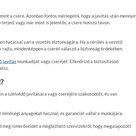
 mint a csere. Azonban fontos mérlegelni, hogy a javítás után mennyi
 terjed, vagy már most is jelentős, a csere hosszú távon
en hatással van a vezetés biztonságára. Ha a sérülés a vezető
k rajta, mindenképpen a cserét válaszd a biztonság érdekében.
ő javítás
munkadíját vagy cseréjét. Ellenőrizd a biztosításod
atsz.
t?
en a szélvédő javítására vagy cseréjére szakosodott, és van
z minőségi anyagokat használ, és garanciát vállal a munkájára.
 meg ismerőseidet a megbízható szervizekről, hogy megalapozott