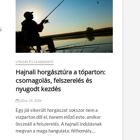
ú
UTAZÁS ÉS SZABADIDŐ
Hajnali horgásztúra a tóparton:
csomagolás, felszerelés és
nyugodt kezdés
július 24, 2026
Egy jól sikerült horgászat sokszor nem a
vízparton dől el, hanem előző este, amikor
összeáll a felszerelés. A hajnali indulásnak
megvan a maga hangulata: félhomály,…