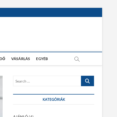
IDŐ
VÁSÁRLÁS
EGYÉB
S
e
a
r
KATEGÓRIÁK
c
h
…
AJÁNLÓ
(4)