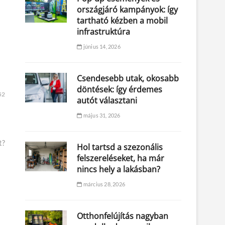
országjáró kampányok: így
tartható kézben a mobil
infrastruktúra
június 14, 2026
Csendesebb utak, okosabb
döntések: így érdemes
52
autót választani
május 31, 2026
t?
Hol tartsd a szezonális
felszereléseket, ha már
nincs hely a lakásban?
március 28, 2026
Otthonfelújítás nagyban