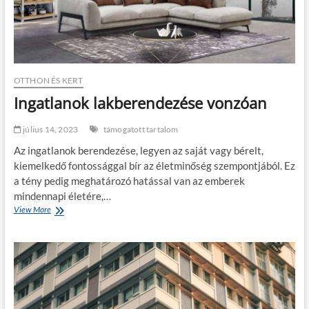
n
n
a
b
i
s
z
OTTHON ÉS KERT
o
Ingatlanok lakberendezése vonzóan
l
a
j
július 14, 2023
támogatott tartalom
a
Az ingatlanok berendezése, legyen az saját vagy bérelt,
z
ü
kiemelkedő fontossággal bír az életminőség szempontjából. Ez
v
a tény pedig meghatározó hatással van az emberek
e
mindennapi életére,…
g
View More
I
e
n
k
g
b
a
e
t
l
a
n
o