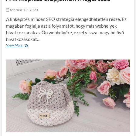
i
n
február 19, 2023
f
A linképítés minden SEO stratégia elengedhetetlen része. Ez
o
,
magában foglalja azt a folyamatot, hogy más webhelyek
t
hivatkozzanak az Ön webhelyére, ezzel vissza- vagy bejövő
i
hivatkozásokat…
p
View More
A
p
l
e
i
k
n
,
k
v
é
á
p
s
í
á
t
r
é
l
s
á
a
s
l
i
a
ú
p
t
j
m
a
u