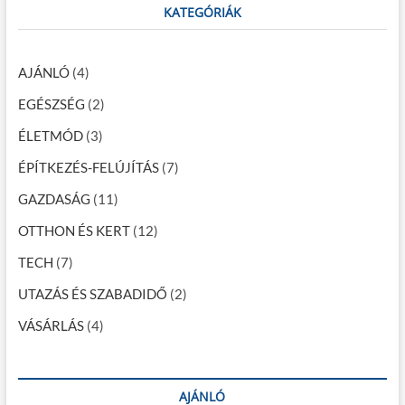
é
g
c
KATEGÓRIÁK
ó
e
h
r
s
f
…
e
o
AJÁNLÓ
(4)
n
k
a
EGÉSZSÉG
(2)
l
l
ÉLETMÓD
(3)
a
ÉPÍTKEZÉS-FELÚJÍTÁS
(7)
p
GAZDASÁG
(11)
o
OTTHON ÉS KERT
(12)
z
TECH
(7)
á
UTAZÁS ÉS SZABADIDŐ
(2)
s
a
VÁSÁRLÁS
(4)
AJÁNLÓ