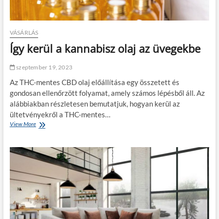
g
y
z
a
VÁSÁRLÁS
v
Így kerül a kannabisz olaj az üvegekbe
a
r
h
szeptember 19, 2023
á
Az THC-mentes CBD olaj előállítása egy összetett és
t
t
gondosan ellenőrzött folyamat, amely számos lépésből áll. Az
e
alábbiakban részletesen bemutatjuk, hogyan kerül az
r
ültetvényekről a THC-mentes…
é
View More
Í
b
g
e
y
n
k
e
r
ü
l
a
k
a