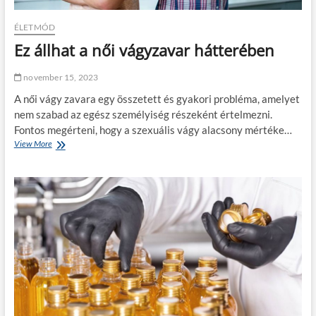
ÉLETMÓD
Ez állhat a női vágyzavar hátterében
november 15, 2023
A női vágy zavara egy összetett és gyakori probléma, amelyet
nem szabad az egész személyiség részeként értelmezni.
Fontos megérteni, hogy a szexuális vágy alacsony mértéke…
View More
E
z
á
l
l
h
a
t
a
n
ő
i
v
á