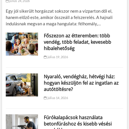
július 24, 2026
Egy jól sikerült horgászat sokszor nem a vízparton dől el,
hanem előző este, amikor összeáll a felszerelés. A hajnali
indulásnak megvan a maga hangulata: félhomály,…
Főszezon az étteremben: több
vendég, több feladat, kevesebb
hibalehetőség
július 19, 2026
Nyaraló, vendégház, hétvégi ház:
hogyan készüljön fel az ingatlan az
autótöltésre?
július 14, 2026
Fúrókalapácsok használata
betonfúráshoz és kisebb vésési