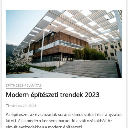
i
g
a
e
t
k
e
B
t
u
ő
d
j
a
á
p
r
e
d
s
a
t
é
e
s
n
k
i
n
e
ÉPÍTKEZÉS-FELÚJÍTÁS
k
Modern építészeti trendek 2023
v
a
n
március 25, 2023
r
Az építészet az évszázadok során számos stílust és irányzatot
á
s
látott, és a modern kor sem maradt ki a változásokból. Az
z
elmúlt évtizedekben a modern építészeti…