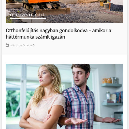
ÉPÍTKEZÉS-FELÚJÍTÁS
Otthonfelújítás nagyban gondolkodva – amikor a
háttérmunka számít igazán
március 5, 2026