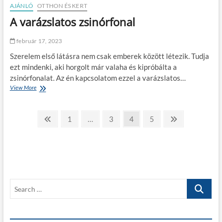
i
AJÁNLÓ
OTTHON ÉS KERT
t
n
a
A varázslatos zsinórfonal
a
t
k
ó
m
február 17, 2023
e
Szerelem első látásra nem csak emberek között létezik. Tudja
g
é
ezt mindenki, aki horgolt már valaha és kipróbálta a
r
zsinórfonalat. Az én kapcsolatom ezzel a varázslatos…
t
View More
A
é
v
s
a
e
B
r
P
P
1
…
P
3
P
4
P
5
N
á
r
a
a
a
a
e
e
z
e
g
g
g
g
x
s
j
l
v
e
e
e
e
t
a
e
i
p
t
o
a
o
g
u
g
S
s
y
z
s
e
e
s
p
a
z
i
a
r
n