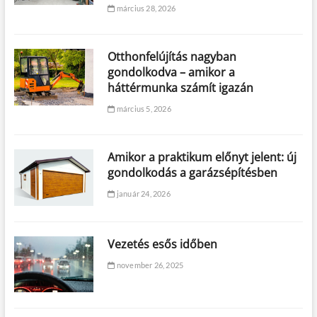
március 28, 2026
Otthonfelújítás nagyban
gondolkodva – amikor a
háttérmunka számít igazán
március 5, 2026
Amikor a praktikum előnyt jelent: új
gondolkodás a garázsépítésben
január 24, 2026
Vezetés esős időben
november 26, 2025