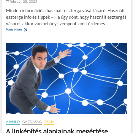
február 28, 2023
Minden információ a használt eszterga vásárlásáról Használt
eszterga info és tippek – Ha úgy dönt, hogy használt esztergát
vásárol, akkor van néhány szempont, amit érdemes…
View More
H
a
s
z
n
á
l
t
e
s
z
t
e
r
g
a
p
a
AJÁNLÓ
GAZDASÁG
TECH
d
A linképítés alapjainak megértése
–