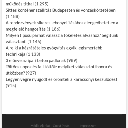
működés titkai
(1 295)
Sittes konténer szállítás Budapesten és vonzáskörzetében
(1 188)
A rendezvények sikeres lebonyolításához elengedhetetlen a
megfelelő hangosítás
(1 186)
Milyen típusú párnát válassz a tökéletes alváshoz? Segítünk
választani!
(1 146)
A reiki a kézrátételes gyógyítás egyik legismertebb
technikája
(1 133)
3 előnye az ipari beton padlónak
(989)
Töltőoszlopok és fali töltők: melyiket válaszd otthonra és
útközben?
(927)
Legyen végre nyugodt és örömteli a karácsonyi készülődés!
(915)
Média Ajánlat – Guest Posts
Impresszum