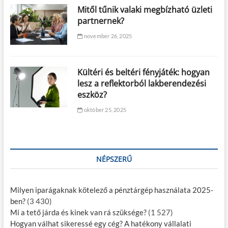
Mitől tűnik valaki megbízható üzleti
partnernek?
november 26, 2025
Kültéri és beltéri fényjáték: hogyan
lesz a reflektorból lakberendezési
eszköz?
október 25, 2025
NÉPSZERŰ
Milyen iparágaknak kötelező a pénztárgép használata 2025-
ben?
(3 430)
Mi a tető járda és kinek van rá szüksége?
(1 527)
Hogyan válhat sikeressé egy cég? A hatékony vállalati