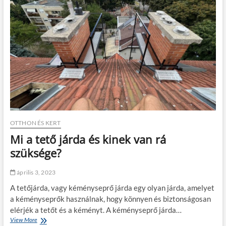
ö
z
t
e
t
é
s
i
s
z
o
k
á
s
OTTHON ÉS KERT
o
Mi a tető járda és kinek van rá
k
é
szüksége?
s
n
április 3, 2023
e
h
A tetőjárda, vagy kéményseprő járda egy olyan járda, amelyet
é
a kéményseprők használnak, hogy könnyen és biztonságosan
z
elérjék a tetőt és a kéményt. A kéményseprő járda…
s
View More
M
é