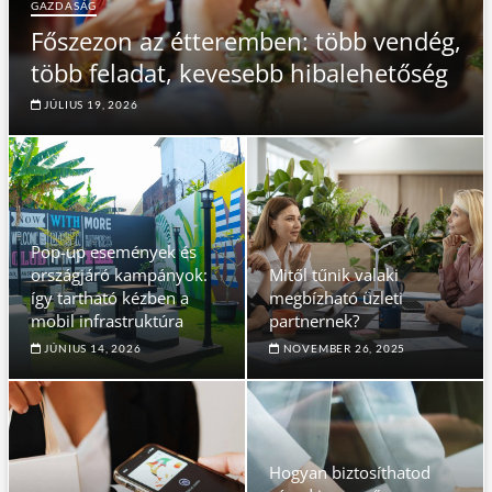
GAZDASÁG
Főszezon az étteremben: több vendég,
több feladat, kevesebb hibalehetőség
JÚLIUS 19, 2026
Pop-up események és
országjáró kampányok:
Mitől tűnik valaki
így tartható kézben a
megbízható üzleti
mobil infrastruktúra
partnernek?
JÚNIUS 14, 2026
NOVEMBER 26, 2025
Hogyan biztosíthatod