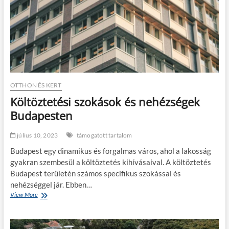
k
l
a
k
b
e
r
e
n
OTTHON ÉS KERT
d
Költöztetési szokások és nehézségek
e
z
Budapesten
é
s
július 10, 2023
támogatott tartalom
e
v
Budapest egy dinamikus és forgalmas város, ahol a lakosság
o
gyakran szembesül a költöztetés kihívásaival. A költöztetés
n
Budapest területén számos specifikus szokással és
z
ó
nehézséggel jár. Ebben…
a
View More
K
n
ö
l
t