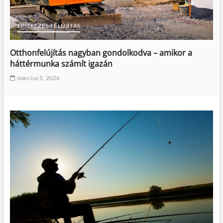
ÉPÍTKEZÉS-FELÚJÍTÁS
Otthonfelújítás nagyban gondolkodva – amikor a
háttérmunka számít igazán
március 5, 2026