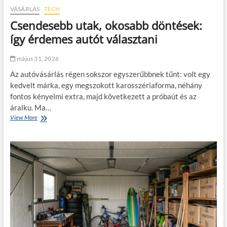
s
o
VÁSÁRLÁS
TECH
é
r
s
Csendesebb utak, okosabb döntések:
s
i
z
így érdemes autót választani
m
á
u
g
n
május 31, 2026
j
k
á
á
Az autóvásárlás régen sokszor egyszerűbbnek tűnt: volt egy
r
k
kedvelt márka, egy megszokott karosszériaforma, néhány
ó
h
fontos kényelmi extra, majd következett a próbaút és az
k
o
a
áralku. Ma…
z
m
View More
C
p
s
á
e
n
n
y
d
o
e
k
s
:
e
í
b
g
b
y
u
t
t
a
a