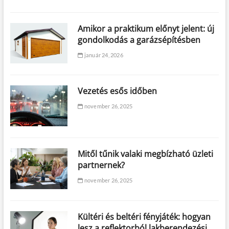
Amikor a praktikum előnyt jelent: új
gondolkodás a garázsépítésben
január 24, 2026
Vezetés esős időben
november 26, 2025
Mitől tűnik valaki megbízható üzleti
partnernek?
november 26, 2025
Kültéri és beltéri fényjáték: hogyan
lesz a reflektorból lakberendezési