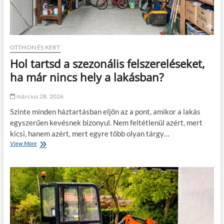
r
k
t
,
h
o
a
k
t
o
OTTHON ÉS KERT
ó
s
Hol tartsd a szezonális felszereléseket,
k
a
é
b
ha már nincs hely a lakásban?
z
b
b
d
március 28, 2026
e
ö
n
n
Szinte minden háztartásban eljön az a pont, amikor a lakás
a
t
egyszerűen kevésnek bizonyul. Nem feltétlenül azért, mert
m
é
kicsi, hanem azért, mert egyre több olyan tárgy…
o
s
b
View More
H
e
i
o
k
l
l
:
i
t
í
n
a
g
f
r
y
r
t
é
a
s
r
s
d
d
t