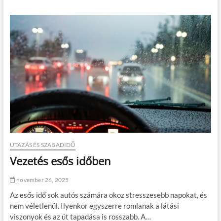
m
?
d
i
v
k
a
o
–
r
a
a
m
p
i
r
k
a
o
k
r
t
a
i
h
k
á
u
t
m
t
e
é
l
UTAZÁS ÉS SZABADIDŐ
r
ő
m
Vezetés esős időben
n
u
y
n
t
november 26, 2025
k
j
a
Az esős idő sok autós számára okoz stresszesebb napokat, és
e
s
l
nem véletlenül. Ilyenkor egyszerre romlanak a látási
z
e
viszonyok és az út tapadása is rosszabb. A…
á