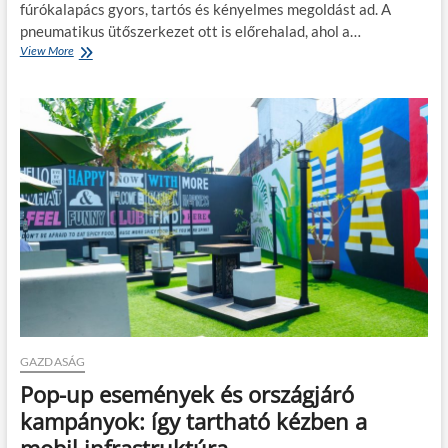
z
fúrókalapács gyors, tartós és kényelmes megoldást ad. A
h
:
pneumatikus ütőszerkezet ott is előrehalad, ahol a…
e
h
t
View More
F
o
ő
ú
g
s
r
y
é
ó
a
g
k
n
a
k
l
é
a
s
p
z
á
ü
c
l
s
j
o
ö
k
n
h
f
a
e
s
l
z
GAZDASÁG
a
n
z
Pop-up események és országjáró
á
i
l
kampányok: így tartható kézben a
n
a
g
mobil infrastruktúra
t