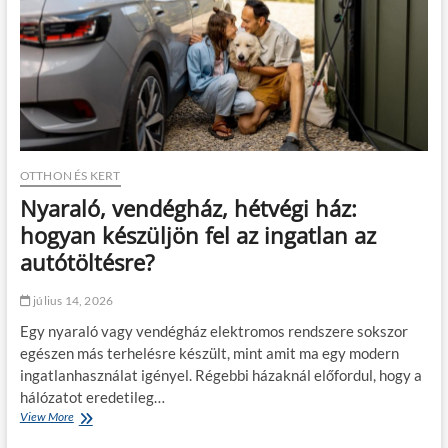
a
á
z
s
é
,
t
f
t
e
e
l
r
s
e
z
m
e
b
r
OTTHON ÉS KERT
e
e
Nyaraló, vendégház, hétvégi ház:
n
l
:
é
hogyan készüljön fel az ingatlan az
t
s
autótöltésre?
ö
é
b
s
b
n
július 14, 2026
v
y
Egy nyaraló vagy vendégház elektromos rendszere sokszor
e
u
n
g
egészen más terhelésre készült, mint amit ma egy modern
d
o
ingatlanhasználat igényel. Régebbi házaknál előfordul, hogy a
é
d
hálózatot eredetileg…
g
t
View More
N
,
k
y
t
e