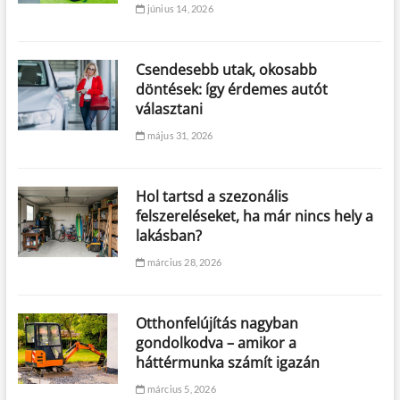
június 14, 2026
Csendesebb utak, okosabb
döntések: így érdemes autót
választani
május 31, 2026
Hol tartsd a szezonális
felszereléseket, ha már nincs hely a
lakásban?
március 28, 2026
Otthonfelújítás nagyban
gondolkodva – amikor a
háttérmunka számít igazán
március 5, 2026