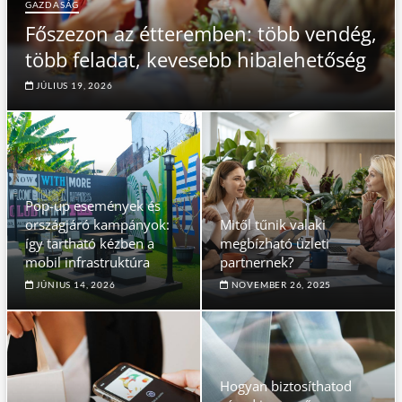
GAZDASÁG
Főszezon az étteremben: több vendég,
több feladat, kevesebb hibalehetőség
JÚLIUS 19, 2026
Pop-up események és
országjáró kampányok:
Mitől tűnik valaki
így tartható kézben a
megbízható üzleti
mobil infrastruktúra
partnernek?
JÚNIUS 14, 2026
NOVEMBER 26, 2025
Hogyan biztosíthatod