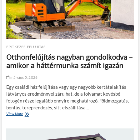
a
e
r
s
m
u
z
e
k
e
s
t
z
a
ú
o
u
r
n
t
a
á
ó
l
t
ÉPÍTKEZÉS-FELÚJÍTÁS
i
v
Otthonfelújítás nagyban gondolkodva –
s
á
f
l
amikor a háttérmunka számít igazán
e
a
l
s
március 5, 2026
s
z
z
t
Egy családi ház felújítása vagy egy nagyobb kertátalakítás
e
a
látványos eredménnyel zárulhat, de a folyamat kevésbé
r
n
fotogén része legalább ennyire meghatározó. Földmozgatás,
e
i
l
bontás, tereprendezés, sitt elszállítása…
é
View More
O
s
t
e
t
k
h
e
o