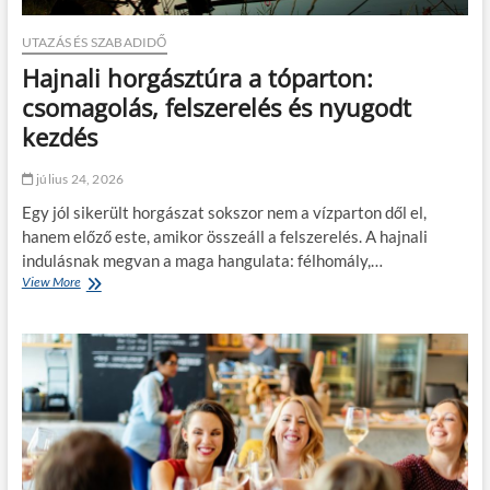
UTAZÁS ÉS SZABADIDŐ
Hajnali horgásztúra a tóparton:
csomagolás, felszerelés és nyugodt
kezdés
július 24, 2026
Egy jól sikerült horgászat sokszor nem a vízparton dől el,
hanem előző este, amikor összeáll a felszerelés. A hajnali
indulásnak megvan a maga hangulata: félhomály,…
View More
H
a
j
n
a
l
i
h
o
r
g