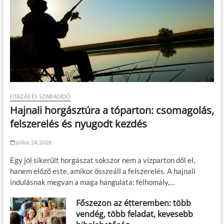
UTAZÁS ÉS SZABADIDŐ
Hajnali horgásztúra a tóparton: csomagolás,
felszerelés és nyugodt kezdés
július 24, 2026
Egy jól sikerült horgászat sokszor nem a vízparton dől el,
hanem előző este, amikor összeáll a felszerelés. A hajnali
indulásnak megvan a maga hangulata: félhomály,…
Főszezon az étteremben: több
vendég, több feladat, kevesebb