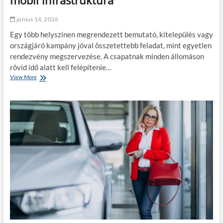
a
a
t
b
június 14, 2026
l
e
a
Egy több helyszínen megrendezett bemutató, kitelepülés vagy
t
n
o
országjáró kampány jóval összetettebb feladat, mint egyetlen
a
n
rendezvény megszervezése. A csapatnak minden állomáson
z
f
rövid idő alatt kell felépítenie…
a
ú
u
View More
P
r
t
o
á
ó
p
s
t
-
h
ö
u
o
l
p
z
t
e
é
é
s
s
s
e
k
r
m
i
e
é
s
?
n
e
y
b
e
b
k
v
é
é
s