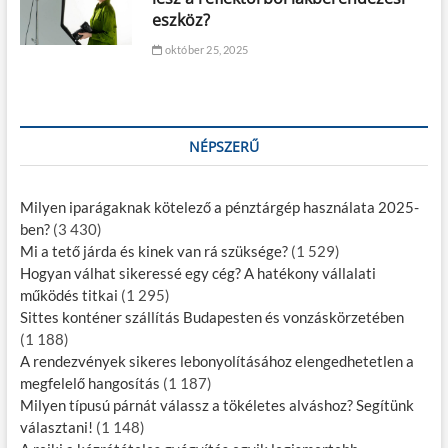
eszköz?
október 25, 2025
NÉPSZERŰ
Milyen iparágaknak kötelező a pénztárgép használata 2025-
ben?
(3 430)
Mi a tető járda és kinek van rá szüksége?
(1 529)
Hogyan válhat sikeressé egy cég? A hatékony vállalati
működés titkai
(1 295)
Sittes konténer szállítás Budapesten és vonzáskörzetében
(1 188)
A rendezvények sikeres lebonyolításához elengedhetetlen a
megfelelő hangosítás
(1 187)
Milyen típusú párnát válassz a tökéletes alváshoz? Segítünk
választani!
(1 148)