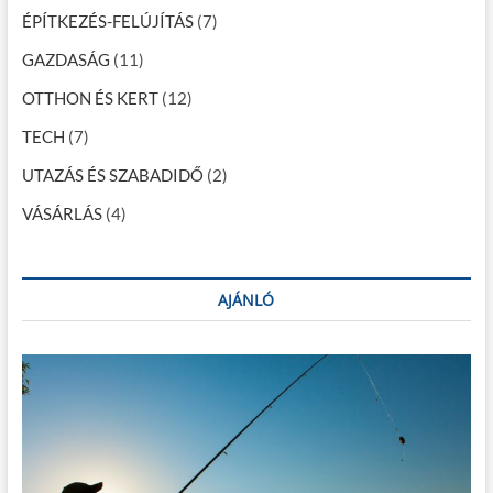
a
í
ÉPÍTKEZÉS-FELÚJÍTÁS
(7)
t
p
é
GAZDASÁG
(11)
s
o
b
OTTHON ÉS KERT
(12)
e
z
n
TECH
(7)
á
UTAZÁS ÉS SZABADIDŐ
(2)
s
a
VÁSÁRLÁS
(4)
AJÁNLÓ