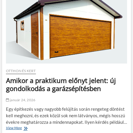
t
n
,
f
h
e
a
l
m
ú
á
j
r
í
n
t
i
á
n
s
c
n
s
a
h
g
e
OTTHON ÉS KERT
y
l
b
Amikor a praktikum előnyt jelent: új
y
a
a
gondolkodás a garázsépítésben
n
l
g
a
o
január 24, 2026
k
n
á
d
Egy építkezés vagy nagyobb felújítás során rengeteg döntést
s
o
kell meghozni, és ezek közül sok nem látványos, mégis hosszú
b
l
évekre meghatározza a mindennapokat. Ilyen kérdés például…
a
k
View More
A
n
o