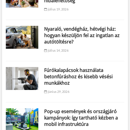
hibalehetőség
július 19, 2026
Nyaraló, vendégház, hétvégi ház:
hogyan készüljön fel az ingatlan az
autótöltésre?
július 14, 2026
Fúrókalapácsok használata
betonfúráshoz és kisebb vésési
munkákhoz
június 29, 2026
Pop-up események és országjáró
kampányok: így tartható kézben a
mobil infrastruktúra